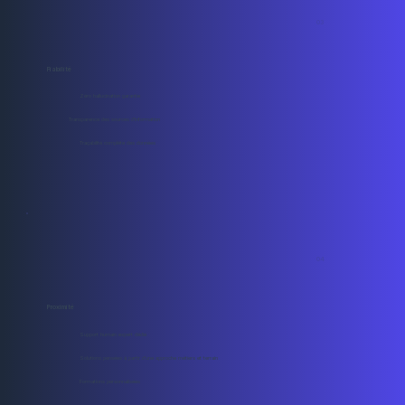
03
Fiabilité
Zéro hallucination garantie
Transparence des sources d'information
Traçabilité complète des données
04
Proximité
Support humain expert dédié
Solutions pensées à partir d'une approche métiers et terrain
Formations personnalisées