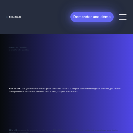
Demander une démo
◉
BIBLOS AI
Avancez sur l’essentiel,
on simplifie votre quotidien.
Biblos AI
:
une gamme de services professionnels fondés sur la puissance de l’intelligence artificielle, pour libérer
votre potentiel et rendre vos journées plus fluides, simples et efficaces.
Biblos AI
: c
onçu pour les organisations à taille humaine, Biblos AI offre des résultats fiables et immédiats, tout en garantissant une protection
exigeante de vos données.