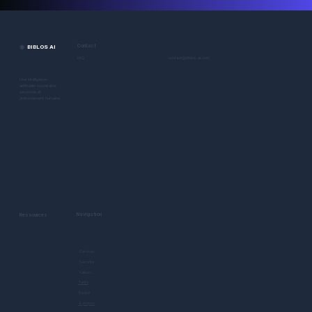
◉
BIBLOS AI
Contact
contact@biblos-ai.com
FAQ
Une intelligence
artificielle souveraine,
sécurisée et
profondément humaine
Navigation
Ressources
Services
Sécurité
Valeurs
Tarifs
Équipe
À propos