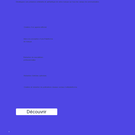
Développez une présence cohérente et authentique de votre marque sur tous les canaux de communication.
Création d’un agenda éditorial
Aide à la conception d’une Plateforme
de marque
Rédaction de newsletters
professionnelles
Rédaction d'articles optimisés.
Création et rédaction de publications réseaux sociaux multiplateforme.
Découvrir