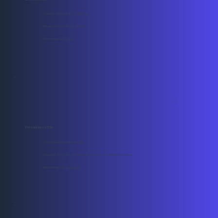
Données hébergées 100% en France
Infrastructure souveraine certifiée
Conformité RGPD native
02
Personnalisation
Contextualisation métier avancée
Adaptation du langage des contenus générés à votre identité de marque
Apprentissage de vos valeurs