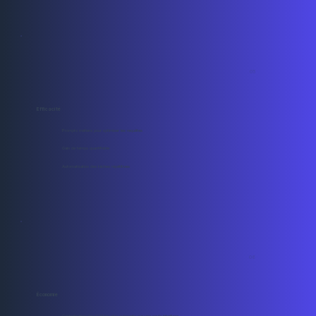
05
Efficacité
Prompts métiers pour optimiser les requêtes
Gain de temps quantifiable
Automatisation des tâches répétitives
06
Économie
Centralisation des LLM les plus puissants sur une seule interface