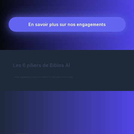
En savoir plus sur nos engagements
Les 6 piliers de Biblos AI
Notre engagement envers l'excellence et l'innovation responsable
01
Souveraineté