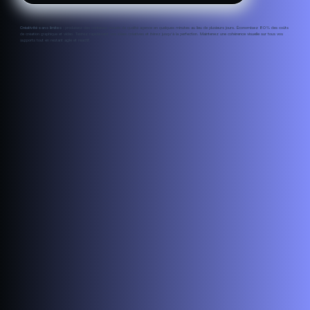
Créativité sans limites :
produisez des contenus visuels de qualité agence en quelques minutes au lieu de plusieurs jours. Économisez 80% des coûts
de création graphique et vidéo. Testez rapidement vos idées créatives et itérez jusqu’à la perfection. Maintenez une cohérence visuelle sur tous vos
supports tout en restant agile et réactif.