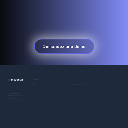
Demandez une demo
◉
BIBLOS AI
Contact
contact@biblos-ai.com
FAQ
Une intelligence
artificielle souveraine,
sécurisée et
profondément humaine