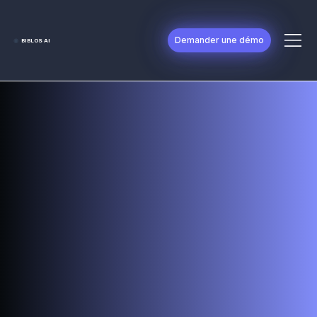
Demander une démo
◉
BIBLOS AI