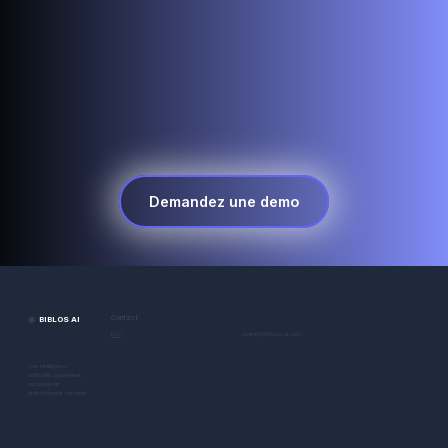
Demandez une demo
◉
BIBLOS AI
Contact
contact@biblos-ai.com
FAQ
Une intelligence
artificielle souveraine,
sécurisée et
profondément humaine