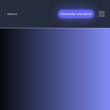
Demander une démo
◉
BIBLOS AI