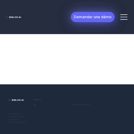
Demander une démo
◉
BIBLOS AI
◉
BIBLOS AI
Contact
contact@biblos-ai.com
FAQ
Une intelligence
artificielle souveraine,
sécurisée et
profondément humaine